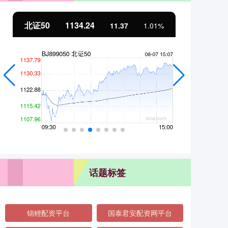
北证50
1134.24
创
11.37
1.01%
话题标签
锦鲤配资平台
国泰君安配资网平台