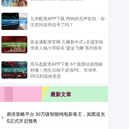
九华配资APP下载 狗狗的无声告别：你
注意到这些信号了吗？
富余通配资官网 久狮新中式×非遗宋锦
传承人钱小萍联名“鎏金飞狮”系列发布
黑马盘配资APP下载 6个股票估值指标
秒懂！用生活例子讲清PE、市净率、
PEG到底啥意思
最新文章
易倍策略平台 30万级智能纯电新卷王，岚图追光
1
S正式开启预售