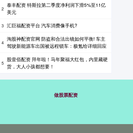
泰丰配资 特斯拉第二季度净利润下滑5%至11亿
2
美元
汇巨福配资平台 汽车消费像手机?
3
淘股神配资官网 防盗和合法出镜如何平衡! 车主
4
驾驶新能源车出国被远程锁车：极氪给详细回应
股壹佰配资 拜年啦！马年聚福大红包，内里藏硬
5
货，大人小孩都想要！
做股票配资