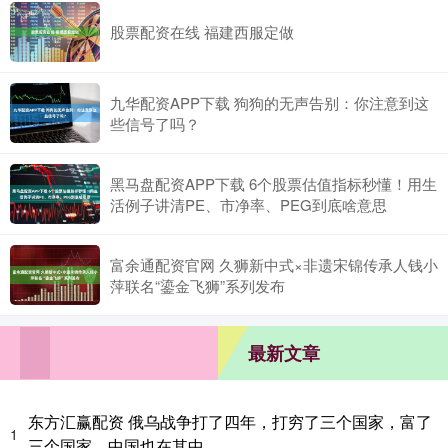
股票配资在线 福建西服定做
九华配资APP下载 狗狗的无声告别：你注意到这
些信号了吗？
黑马盘配资APP下载 6个股票估值指标秒懂！用生
活例子讲清PE、市净率、PEG到底啥意思
富余通配资官网 久狮新中式×非遗宋锦传承人钱小
萍联名“鎏金飞狮”系列发布
最新文章
东方汇赢配资 俄乌战争打了四年，打穷了三个国家，富了
1
三个国家，中国也在其中