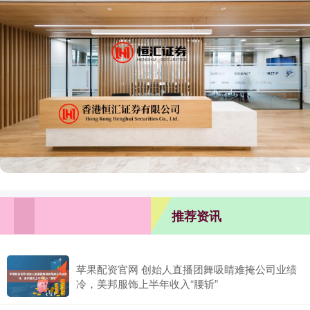
推荐资讯
苹果配资官网 创始人直播团舞吸睛难掩公司业绩
冷，美邦服饰上半年收入“腰斩”