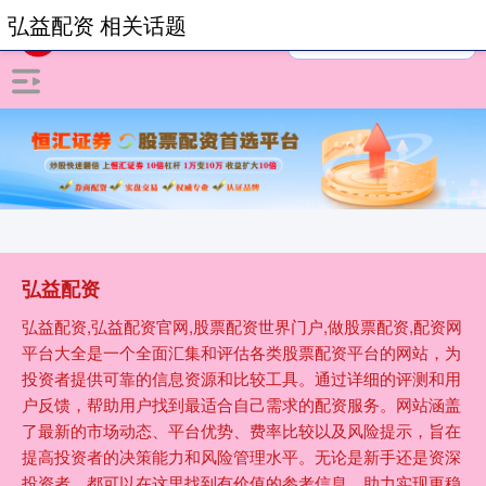
弘益配资 相关话题
弘益配资
弘益配资,弘益配资官网,股票配资世界门户,做股票配资,配资网
平台大全是一个全面汇集和评估各类股票配资平台的网站，为
投资者提供可靠的信息资源和比较工具。通过详细的评测和用
户反馈，帮助用户找到最适合自己需求的配资服务。网站涵盖
了最新的市场动态、平台优势、费率比较以及风险提示，旨在
提高投资者的决策能力和风险管理水平。无论是新手还是资深
投资者，都可以在这里找到有价值的参考信息，助力实现更稳