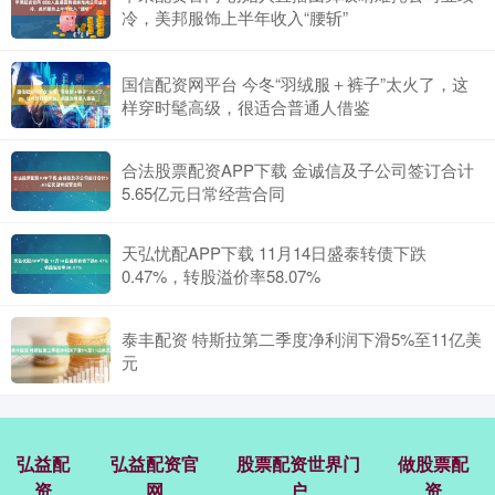
冷，美邦服饰上半年收入“腰斩”
国信配资网平台 今冬“羽绒服＋裤子”太火了，这
样穿时髦高级，很适合普通人借鉴
合法股票配资APP下载 金诚信及子公司签订合计
5.65亿元日常经营合同
天弘忧配APP下载 11月14日盛泰转债下跌
0.47%，转股溢价率58.07%
泰丰配资 特斯拉第二季度净利润下滑5%至11亿美
元
弘益配
弘益配资官
股票配资世界门
做股票配
资
网
户
资