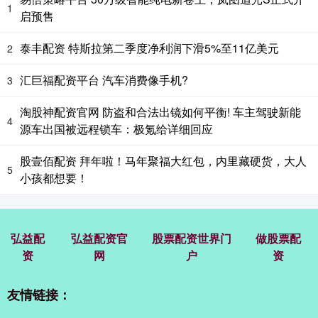
1
启预售
泰丰配资 特斯拉第二季度净利润下滑5%至11亿美元
2
汇巨福配资平台 汽车消费像手机?
3
淘股神配资官网 防盗和合法出镜如何平衡! 车主驾驶新能
4
源车出国被远程锁车：极氪给详细回应
股壹佰配资 拜年啦！马年聚福大红包，内里藏硬货，大人
5
小孩都想要！
弘益配
弘益配资官
股票配资世界门
做股票配
资
网
户
资
友情链接：