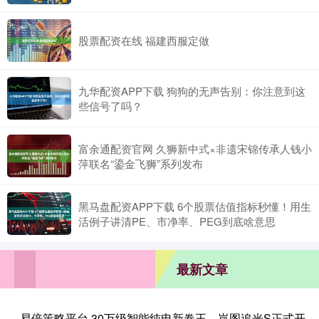
股票配资在线 福建西服定做
九华配资APP下载 狗狗的无声告别：你注意到这
些信号了吗？
富余通配资官网 久狮新中式×非遗宋锦传承人钱小
萍联名“鎏金飞狮”系列发布
黑马盘配资APP下载 6个股票估值指标秒懂！用生
活例子讲清PE、市净率、PEG到底啥意思
最新文章
易倍策略平台 30万级智能纯电新卷王，岚图追光S正式开