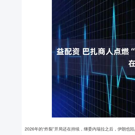
深证成指
14311.01
2026年的“炸裂”开局还在持续，继委内瑞拉之后，伊朗也
.68
1.02%
200.89
1