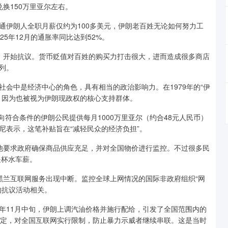
换150万里亚尔左右。
通伊朗人全职月薪仅约为100多美元，伊朗老百姓无论如何努力工
5年12月的通胀率同比达到52%。
休市，开始抗议。货币贬值对百姓的购买力打击很大，进而造成很多商店
列。
会中是经济中心的角色，具有相当的政治影响力。在1979年的“伊
，因为也被视为伊朗现政权的核心支持群体。
向符合条件的伊朗公民提供每月1000万里亚尔（约合48元人民币）
尼表示，这笔补贴旨在“减轻民众的经济负担”。
他要求政府确保商品供应充足，并对全国物价进行监控。不过很多民
是杯水车薪。
黑兰互联网服务出现中断。监控全球上网情况的国际非政府组织“网
的抗议活动相关。
19年11月中旬，伊朗上调汽油价格并施行配给，引发了全国范围内的
决定，对全国互联网实行限制，防止暴力示威者继续串联。这是当时