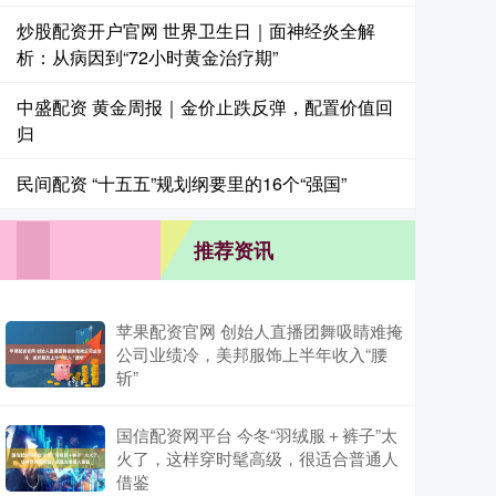
炒股配资开户官网 世界卫生日｜面神经炎全解
析：从病因到“72小时黄金治疗期”
中盛配资 黄金周报｜金价止跌反弹，配置价值回
归
民间配资 “十五五”规划纲要里的16个“强国”
推荐资讯
苹果配资官网 创始人直播团舞吸睛难掩
公司业绩冷，美邦服饰上半年收入“腰
斩”
国信配资网平台 今冬“羽绒服＋裤子”太
火了，这样穿时髦高级，很适合普通人
借鉴