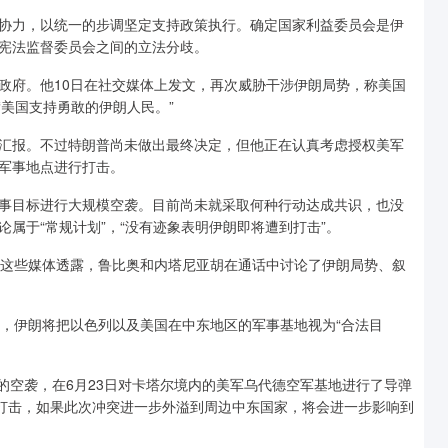
协力，以统一的步调坚定支持政策执行。确定国家利益委员会是伊
宪法监督委员会之间的立法分歧。
政府。他10日在社交媒体上发文，再次威胁干涉伊朗局势，称美国
“美国支持勇敢的伊朗人民。”
汇报。不过特朗普尚未做出最终决定，但他正在认真考虑授权美军
军事地点进行打击。
事目标进行大规模空袭。目前尚未就采取何种行动达成共识，也没
属于“常规计划”，“没有迹象表明伊朗即将遭到打击”。
向这些媒体透露，鲁比奥和内塔尼亚胡在通话中讨论了伊朗局势、叙
击，伊朗将把以色列以及美国在中东地区的军事基地视为“合法目
施的空袭，在6月23日对卡塔尔境内的美军乌代德空军基地进行了导弹
受打击，如果此次冲突进一步外溢到周边中东国家，将会进一步影响到