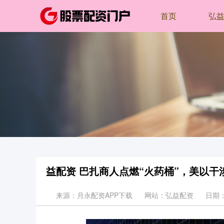
首页
弘
益配资 巴扎商人点燃“火药桶”，美以
来源：月永配资APP下载
网站：弘益配资
日期：2