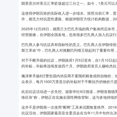
朗里亚尔对美元汇率贬值超过三分之一。如今，1美元可以兑
这使得伊朗百姓的实际收入进一步缩水。按照当前汇率，普
作，都无力对抗恶性通胀。根据伊朗官方统计机构数据，202
2025年12月28日，德黑兰大巴扎市场的商户集体闭店
经营困难，在伊朗全国各地，也有很多巴扎商人加入抗议行
巴扎商人参与抗议具有指标性的意义。巴扎商人在伊朗传统社
斯兰革命”中，巴扎商人对推翻巴列维王朝起到了重要作用
对于不断升级的抗议，伊朗政府1月5日宣布，自1月10日起
的补贴，补贴将连续发放四个月。伊朗政府发言人穆哈杰拉
佩泽希齐扬8日警告国内供应商不要囤积粮食或哄抬物价。
众表示，每月1000万里亚尔的补贴对于不断抬升的物价只
此后抗议活动进一步失控。据新华社9日报道，伊朗首都德
络区块”称，伊朗正在实施全国性网络管制，这与多地持续
这并不是伊朗第一次使用“断网”工具来试图恢复秩序。20
抗议活动，伊朗国家最高安全委员会在当年11月中旬作出