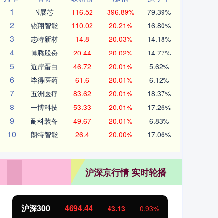
1
N展芯
116.52
396.89%
79.39%
2
锐翔智能
110.02
20.21%
16.80%
3
志特新材
14.8
20.03%
14.18%
4
博腾股份
20.44
20.02%
14.77%
5
近岸蛋白
46.72
20.01%
5.62%
6
毕得医药
61.6
20.01%
6.12%
7
五洲医疗
83.62
20.01%
18.37%
8
一博科技
53.33
20.01%
17.26%
9
耐科装备
49.67
20.01%
6.83%
10
朗特智能
26.4
20.00%
17.06%
沪深京行情 实时轮播
北证50
1134.24
创
11.37
1.01%