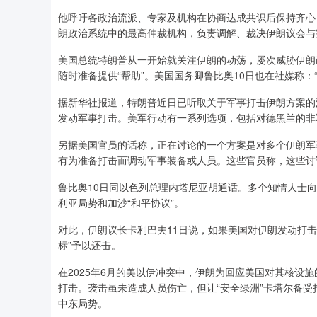
他呼吁各政治流派、专家及机构在协商达成共识后保持齐心
朗政治系统中的最高仲裁机构，负责调解、裁决伊朗议会与
美国总统特朗普从一开始就关注伊朗的动荡，屡次威胁伊朗
随时准备提供“帮助”。美国国务卿鲁比奥10日也在社媒称：
据新华社报道，特朗普近日已听取关于军事打击伊朗方案的
发动军事打击。美军行动有一系列选项，包括对德黑兰的非
另据美国官员的话称，正在讨论的一个方案是对多个伊朗军
有为准备打击而调动军事装备或人员。这些官员称，这些讨论
鲁比奥10日同以色列总理内塔尼亚胡通话。多个知情人士
利亚局势和加沙“和平协议”。
对此，伊朗议长卡利巴夫11日说，如果美国对伊朗发动打
标”予以还击。
在2025年6月的美以伊冲突中，伊朗为回应美国对其核设
打击。袭击虽未造成人员伤亡，但让“安全绿洲”卡塔尔备
中东局势。