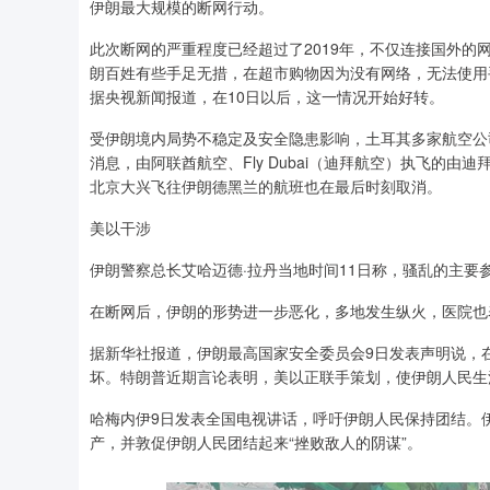
伊朗最大规模的断网行动。
此次断网的严重程度已经超过了2019年，不仅连接国外
朗百姓有些手足无措，在超市购物因为没有网络，无法使用
据央视新闻报道，在10日以后，这一情况开始好转。
受伊朗境内局势不稳定及安全隐患影响，土耳其多家航空公
消息，由阿联酋航空、Fly Dubai（迪拜航空）执飞的
北京大兴飞往伊朗德黑兰的航班也在最后时刻取消。
美以干涉
伊朗警察总长艾哈迈德·拉丹当地时间11日称，骚乱的主要
在断网后，伊朗的形势进一步恶化，多地发生纵火，医院也
据新华社报道，伊朗最高国家安全委员会9日发表声明说，
坏。特朗普近期言论表明，美以正联手策划，使伊朗人民生
哈梅内伊9日发表全国电视讲话，呼吁伊朗人民保持团结。
产，并敦促伊朗人民团结起来“挫败敌人的阴谋”。