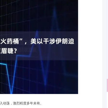
沪深300
4694.44
陷入动荡，激烈程度多年未有。
.42%
43.13
0.93%