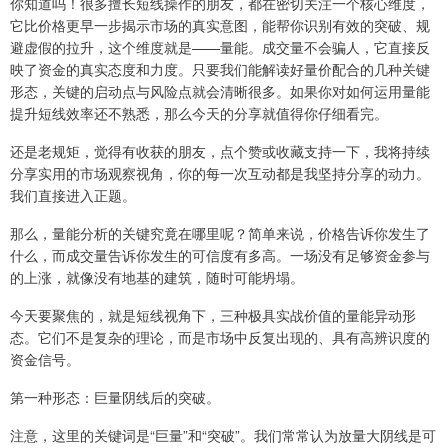
你知道吗！很多擅长短线操作的朋友，都在密切关注一个核心维度，
它比价格更早一步揭示市场的真实意图，能帮你识别有效的突破、规
避虚假的拉升，这个维度就是——量能。成交量不会骗人，它直接反
映了资金的真实态度和力度。只要我们能解读好量价配合的几种关键
形态，关键的启动点与风险点就会清晰很多。如果你对如何运用量能
提升短线效率还不熟悉，那么今天的分享就值得你仔细看完。
还是老规矩，觉得有收获的朋友，点个赞或收藏支持一下，我将持续
分享实用的市场观察视角，你的每一次互动都是我坚持分享的动力。
我们直接进入正题。
那么，量能分析的关键究竟在哪里呢？简单来说，价格告诉你发生了
什么，而成交量告诉你发生的可信度有多高。一场没有足够资金参与
的上涨，就像没有地基的建筑，随时可能坍塌。
今天要聚焦的，就是短线视角下，三种极具实战价值的量能异动形
态。它们不是复杂的理论，而是市场中反复出现的、具有高辨识度的
资金信号。
第一种形态：巨量阴线后的突破。
注意，这里的关键词是“巨量”和“突破”。我们常常认为放量大阴线是可