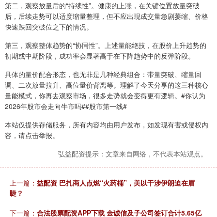
第二，观察放量后的“持续性”。健康的上涨，在关键位置放量突破
后，后续走势可以适度缩量整理，但不应出现成交量急剧萎缩、价格
快速跌回突破位之下的情况。
第三，观察整体趋势的“协同性”。上述量能绝技，在股价上升趋势的
初期或中期阶段，成功率会显著高于在下降趋势中的反弹阶段。
具体的量价配合形态，也无非是几种经典组合：带量突破、缩量回
调、二次放量拉升、高位量价背离等。理解了今天分享的这三种核心
量能模式，你再去观察市场，很多走势就会变得更有逻辑。#你认为
2026年股市会走向牛市吗#​#股市第一线#​
本站仅提供存储服务，所有内容均由用户发布，如发现有害或侵权内
容，请点击举报。
弘益配资提示：文章来自网络，不代表本站观点。
上一篇：
益配资 巴扎商人点燃“火药桶”，美以干涉伊朗迫在眉
睫？
下一篇：
合法股票配资APP下载 金诚信及子公司签订合计5.65亿