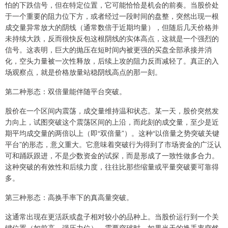
怕的下跌信号，但在特定位置，它可能恰恰是机会的前奏。当股价处
于一个重要的阻力位下方，或者经过一段时间的盘整，突然出现一根
成交量异常放大的阴线（通常数倍于近期均量），但随后几天价格并
未持续大跌，反而很快反包这根阴线的实体高点，这就是一个强烈的
信号。这表明，巨大的抛压在短时间内被更强的买盘全部承接并消
化，空头力量被一次性释放，后续上攻的阻力反而减轻了。真正的入
场观察点，就是价格放量站稳阴线高点的那一刻。
第二种形态：双倍量能伴随平台突破。
股价在一个区间内震荡，成交量维持温和状态。某一天，股价突然发
力向上，试图突破这个震荡区间的上沿，而此刻的成交量，至少是近
期平均成交量的两倍以上（即“双倍量”）。这种“以倍量之势突破关键
平台”的形态，意义重大。它意味着突破行为得到了市场资金的广泛认
可和踊跃跟进，不是少数资金的试探，而是形成了一致性做多合力。
这种突破的有效性和后续力度，往往比那些缩量或平量突破要可靠得
多。
第三种形态：高换手率下的真高量突破。
这通常出现在更活跃或盘子相对较小的品种上。当股价运行到一个关
键位置（如前高、强压力位），需要突破时，如果当天的换手率突然