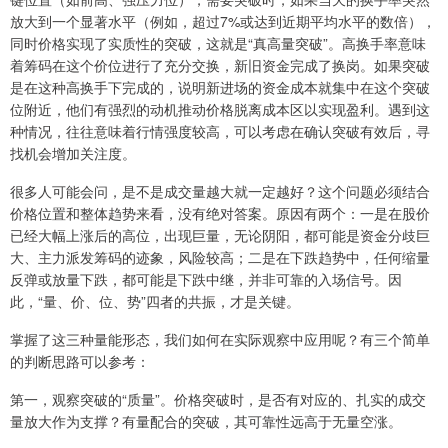
放大到一个显著水平（例如，超过7%或达到近期平均水平的数倍），
同时价格实现了实质性的突破，这就是“真高量突破”。高换手率意味
着筹码在这个价位进行了充分交换，新旧资金完成了换岗。如果突破
是在这种高换手下完成的，说明新进场的资金成本就集中在这个突破
位附近，他们有强烈的动机推动价格脱离成本区以实现盈利。遇到这
种情况，往往意味着行情强度较高，可以考虑在确认突破有效后，寻
找机会增加关注度。
很多人可能会问，是不是成交量越大就一定越好？这个问题必须结合
价格位置和整体趋势来看，没有绝对答案。原因有两个：一是在股价
已经大幅上涨后的高位，出现巨量，无论阴阳，都可能是资金分歧巨
大、主力派发筹码的迹象，风险较高；二是在下跌趋势中，任何缩量
反弹或放量下跌，都可能是下跌中继，并非可靠的入场信号。因
此，“量、价、位、势”四者的共振，才是关键。
掌握了这三种量能形态，我们如何在实际观察中应用呢？有三个简单
的判断思路可以参考：
第一，观察突破的“质量”。价格突破时，是否有对应的、扎实的成交
量放大作为支撑？有量配合的突破，其可靠性远高于无量空涨。