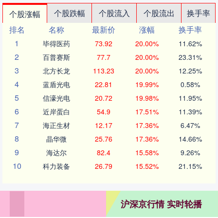
个股跌幅
个股流入
个股流出
换手率
个股涨幅
排名
名称
最新价
涨幅
换手率
1
毕得医药
73.92
20.00%
11.62%
2
百普赛斯
77.7
20.00%
23.31%
3
北方长龙
113.23
20.00%
12.25%
4
蓝盾光电
22.81
19.99%
0.58%
5
信濠光电
20.72
19.98%
11.95%
6
近岸蛋白
54.9
17.51%
11.39%
7
海正生材
12.17
17.36%
6.47%
8
晶华微
25.76
17.36%
14.66%
9
海达尔
82.4
15.58%
9.26%
10
科力装备
26.79
15.52%
21.15%
沪深京行情 实时轮播