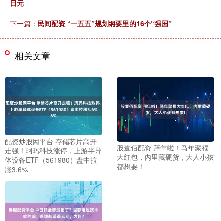
日元
下一篇：
民间配资 “十五五”规划纲要里的16个“强国”
相关文章
配资炒股网平台 存储芯片高开
股壹佰配资 拜年啦！马年聚福
走强！珂玛科技涨停，上游半导
大红包，内里藏硬货，大人小孩
体设备ETF（561980）盘中拉
都想要！
涨3.6%