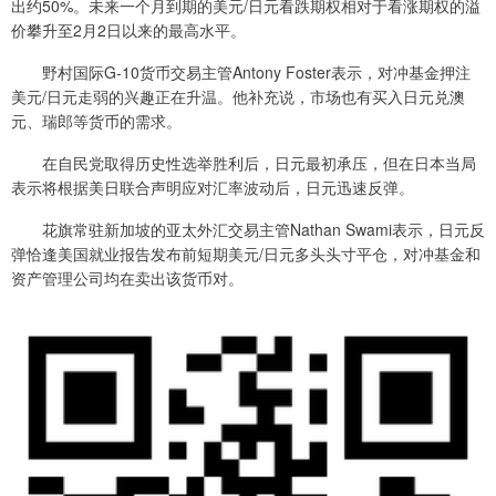
出约50%。未来一个月到期的美元/日元看跌期权相对于看涨期权的溢
价攀升至2月2日以来的最高水平。
野村国际G-10货币交易主管Antony Foster表示，对冲基金押注
美元/日元走弱的兴趣正在升温。他补充说，市场也有买入日元兑澳
元、瑞郎等货币的需求。
在自民党取得历史性选举胜利后，日元最初承压，但在日本当局
表示将根据美日联合声明应对汇率波动后，日元迅速反弹。
花旗常驻新加坡的亚太外汇交易主管Nathan Swami表示，日元反
弹恰逢美国就业报告发布前短期美元/日元多头头寸平仓，对冲基金和
资产管理公司均在卖出该货币对。