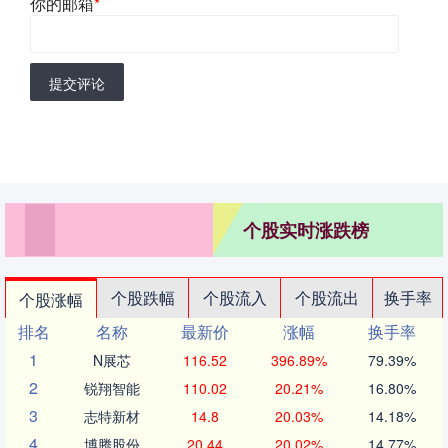
你的邮箱
*
提交评论
个股实时涨跌榜
个股跌幅
个股流入
个股流出
换手率
个股涨幅
排名
名称
最新价
涨幅
换手率
1
N展芯
116.52
396.89%
79.39%
2
锐翔智能
110.02
20.21%
16.80%
3
志特新材
14.8
20.03%
14.18%
4
博腾股份
20.44
20.02%
14.77%