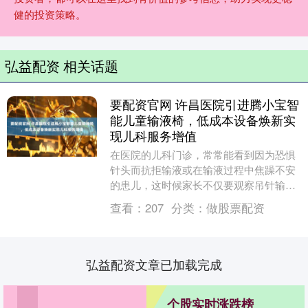
健的投资策略。
弘益配资 相关话题
要配资官网 许昌医院引进腾小宝智
能儿童输液椅，低成本设备焕新实
现儿科服务增值
在医院的儿科门诊，常常能看到因为恐惧
针头而抗拒输液或在输液过程中焦躁不安
的患儿，这时候家长不仅要观察吊针输液
的进度，还要花时间安抚孩子，需要花费
查看：
207
分类：
做股票配资
较多的精力。 觉....
弘益配资文章已加载完成
个股实时涨跌榜