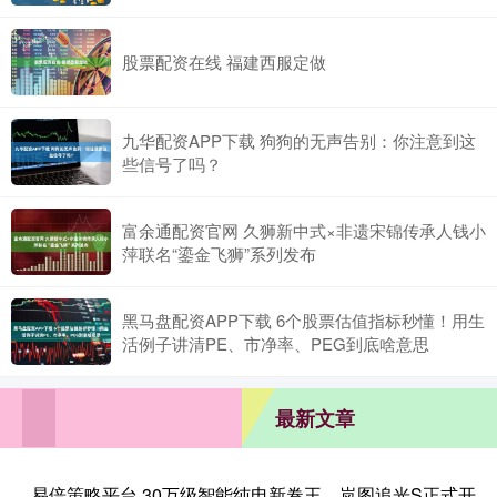
股票配资在线 福建西服定做
九华配资APP下载 狗狗的无声告别：你注意到这
些信号了吗？
富余通配资官网 久狮新中式×非遗宋锦传承人钱小
萍联名“鎏金飞狮”系列发布
黑马盘配资APP下载 6个股票估值指标秒懂！用生
活例子讲清PE、市净率、PEG到底啥意思
最新文章
易倍策略平台 30万级智能纯电新卷王，岚图追光S正式开