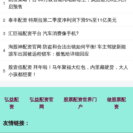
1
启预售
泰丰配资 特斯拉第二季度净利润下滑5%至11亿美元
2
汇巨福配资平台 汽车消费像手机?
3
淘股神配资官网 防盗和合法出镜如何平衡! 车主驾驶新能
4
源车出国被远程锁车：极氪给详细回应
股壹佰配资 拜年啦！马年聚福大红包，内里藏硬货，大人
5
小孩都想要！
弘益配
弘益配资官
股票配资世界门
做股票配
资
网
户
资
友情链接：