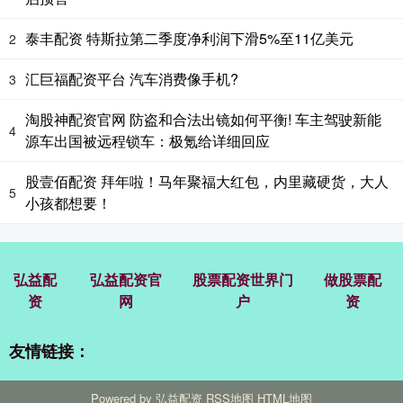
泰丰配资 特斯拉第二季度净利润下滑5%至11亿美元
2
汇巨福配资平台 汽车消费像手机?
3
淘股神配资官网 防盗和合法出镜如何平衡! 车主驾驶新能
4
源车出国被远程锁车：极氪给详细回应
股壹佰配资 拜年啦！马年聚福大红包，内里藏硬货，大人
5
小孩都想要！
弘益配
弘益配资官
股票配资世界门
做股票配
资
网
户
资
友情链接：
Powered by
弘益配资
RSS地图
HTML地图