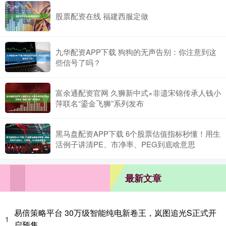
股票配资在线 福建西服定做
九华配资APP下载 狗狗的无声告别：你注意到这
些信号了吗？
富余通配资官网 久狮新中式×非遗宋锦传承人钱小
萍联名“鎏金飞狮”系列发布
黑马盘配资APP下载 6个股票估值指标秒懂！用生
活例子讲清PE、市净率、PEG到底啥意思
最新文章
易倍策略平台 30万级智能纯电新卷王，岚图追光S正式开
1
启预售