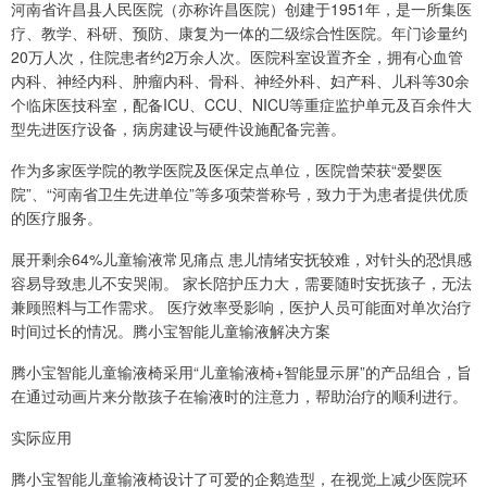
河南省许昌县人民医院（亦称许昌医院）创建于1951年，是一所集医
疗、教学、科研、预防、康复为一体的二级综合性医院。年门诊量约
20万人次，住院患者约2万余人次。医院科室设置齐全，拥有心血管
内科、神经内科、肿瘤内科、骨科、神经外科、妇产科、儿科等30余
个临床医技科室，配备ICU、CCU、NICU等重症监护单元及百余件大
型先进医疗设备，病房建设与硬件设施配备完善。
作为多家医学院的教学医院及医保定点单位，医院曾荣获“爱婴医
院”、“河南省卫生先进单位”等多项荣誉称号，致力于为患者提供优质
的医疗服务。
展开剩余64%儿童输液常见痛点 患儿情绪安抚较难，对针头的恐惧感
容易导致患儿不安哭闹。 家长陪护压力大，需要随时安抚孩子，无法
兼顾照料与工作需求。 医疗效率受影响，医护人员可能面对单次治疗
时间过长的情况。腾小宝智能儿童输液解决方案
腾小宝智能儿童输液椅采用“儿童输液椅+智能显示屏”的产品组合，旨
在通过动画片来分散孩子在输液时的注意力，帮助治疗的顺利进行。
实际应用
腾小宝智能儿童输液椅设计了可爱的企鹅造型，在视觉上减少医院环