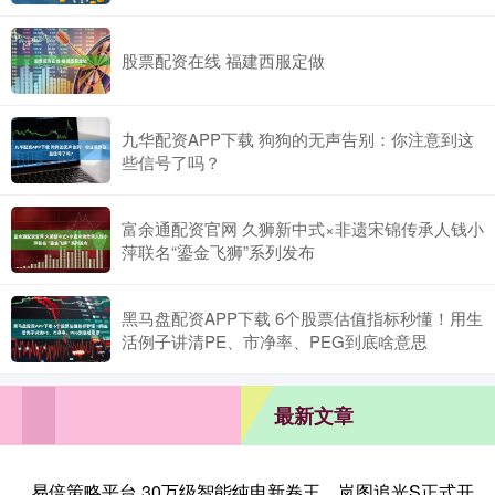
股票配资在线 福建西服定做
九华配资APP下载 狗狗的无声告别：你注意到这
些信号了吗？
富余通配资官网 久狮新中式×非遗宋锦传承人钱小
萍联名“鎏金飞狮”系列发布
黑马盘配资APP下载 6个股票估值指标秒懂！用生
活例子讲清PE、市净率、PEG到底啥意思
最新文章
易倍策略平台 30万级智能纯电新卷王，岚图追光S正式开