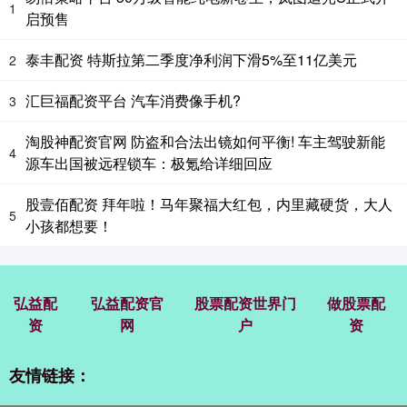
1
启预售
泰丰配资 特斯拉第二季度净利润下滑5%至11亿美元
2
汇巨福配资平台 汽车消费像手机?
3
淘股神配资官网 防盗和合法出镜如何平衡! 车主驾驶新能
4
源车出国被远程锁车：极氪给详细回应
股壹佰配资 拜年啦！马年聚福大红包，内里藏硬货，大人
5
小孩都想要！
弘益配
弘益配资官
股票配资世界门
做股票配
资
网
户
资
友情链接：