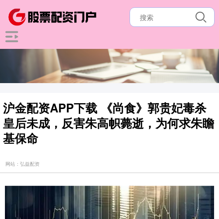
沪金配资APP下载 《尚食》郭贵妃毒杀
皇后未成，反害朱高帜薨逝，为何求朱瞻
基保命
网站：弘益配资