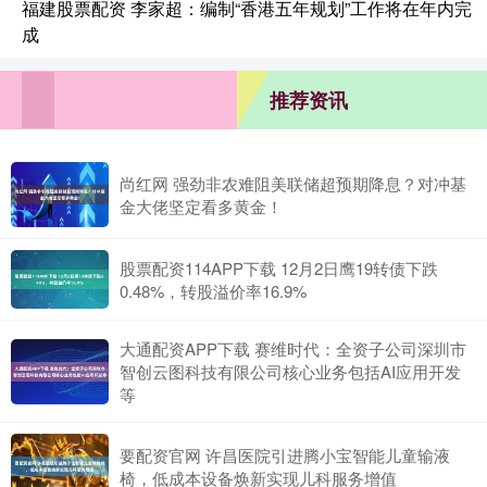
福建股票配资 李家超：编制“香港五年规划”工作将在年内完
成
推荐资讯
尚红网 强劲非农难阻美联储超预期降息？对冲基
金大佬坚定看多黄金！
股票配资114APP下载 12月2日鹰19转债下跌
0.48%，转股溢价率16.9%
大通配资APP下载 赛维时代：全资子公司深圳市
智创云图科技有限公司核心业务包括AI应用开发
等
要配资官网 许昌医院引进腾小宝智能儿童输液
椅，低成本设备焕新实现儿科服务增值