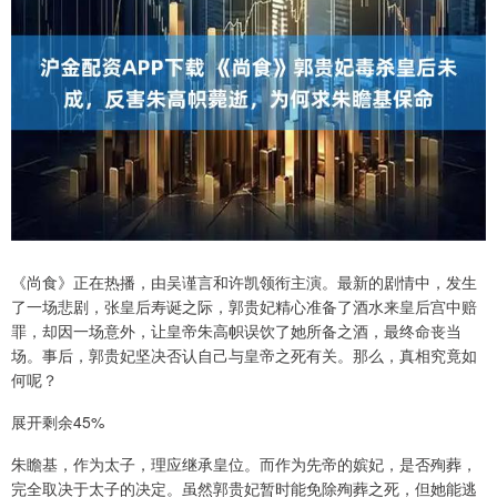
《尚食》正在热播，由吴谨言和许凯领衔主演。最新的剧情中，发生
了一场悲剧，张皇后寿诞之际，郭贵妃精心准备了酒水来皇后宫中赔
罪，却因一场意外，让皇帝朱高帜误饮了她所备之酒，最终命丧当
场。事后，郭贵妃坚决否认自己与皇帝之死有关。那么，真相究竟如
何呢？
展开剩余45%
朱瞻基，作为太子，理应继承皇位。而作为先帝的嫔妃，是否殉葬，
完全取决于太子的决定。虽然郭贵妃暂时能免除殉葬之死，但她能逃