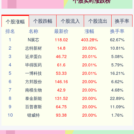
个股实时涨跌榜
个股跌幅
个股流入
个股流出
换手率
个股涨幅
排名
名称
最新价
涨幅
换手率
1
N展芯
118.02
403.28%
62.67%
2
志特新材
14.8
20.03%
10.81%
3
近岸蛋白
46.72
20.01%
5.08%
4
毕得医药
61.6
20.01%
5.79%
5
一博科技
53.33
20.01%
16.21%
6
方邦股份
146.16
20.00%
6.62%
7
南模生物
42.9
20.00%
4.68%
8
泰金新能
131.52
20.00%
22.89%
9
百普赛斯
64.75
20.00%
11.09%
10
锴威特
93.38
20.00%
1.76%