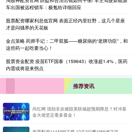
淘股神配资官网 防盗和合法出镜如何平衡! 车主驾驶新能源
车出国被远程锁车：极氪给详细回应
股票配资哪家利息低官网 表面正经内里狂野，这几个星座
才是闷骚界的天花板
金点策略 药师手记：二甲双胍——糖尿病的“老牌功臣”，和
这些药一起吃要当心！
股票资金配资 疫苗ETF国泰（159643）收涨超1.4%，医药
内需或将迎来拐点
推荐资讯
尚红网 强劲非农难阻美联储超预期降息？对冲基
金大佬坚定看多黄金！
股票配资114APP下载 12月2日鹰19转债下跌