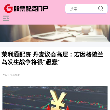
荣利通配资 丹麦议会高层：若因格陵兰
岛发生战争将很“愚蠢”
网站：弘益配资