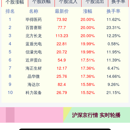
个股跌幅
个股流入
个股流出
换手率
个股涨幅
排名
名称
最新价
涨幅
换手率
1
毕得医药
73.92
20.00%
11.62%
2
百普赛斯
77.7
20.00%
23.31%
3
北方长龙
113.23
20.00%
12.25%
4
蓝盾光电
22.81
19.99%
0.58%
5
信濠光电
20.72
19.98%
11.95%
6
近岸蛋白
54.9
17.51%
11.39%
7
海正生材
12.17
17.36%
6.47%
8
晶华微
25.76
17.36%
14.66%
9
海达尔
82.4
15.58%
9.26%
10
科力装备
26.79
15.52%
21.15%
沪深京行情 实时轮播