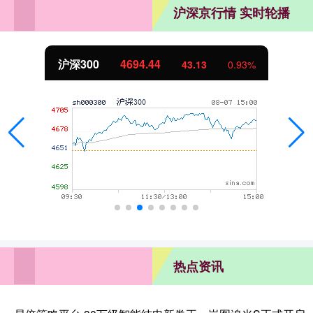
沪深京行情 实时轮播
北证50
1134.24
%
11.37
1.01
热点资讯