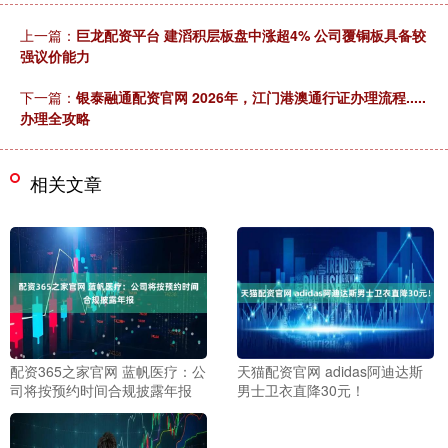
上一篇：
巨龙配资平台 建滔积层板盘中涨超4% 公司覆铜板具备较
强议价能力
下一篇：
银泰融通配资官网 2026年，江门港澳通行证办理流程.....
办理全攻略
相关文章
配资365之家官网 蓝帆医疗：公
天猫配资官网 adidas阿迪达斯
司将按预约时间合规披露年报
男士卫衣直降30元！