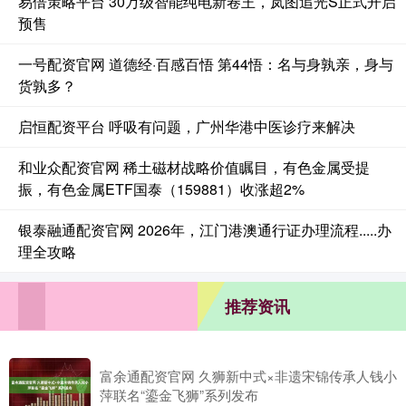
易倍策略平台 30万级智能纯电新卷王，岚图追光S正式开启
预售
一号配资官网 道德经·百感百悟 第44悟：名与身孰亲，身与
货孰多？
启恒配资平台 呼吸有问题，广州华港中医诊疗来解决
和业众配资官网 稀土磁材战略价值瞩目，有色金属受提
振，有色金属ETF国泰（159881）收涨超2%
银泰融通配资官网 2026年，江门港澳通行证办理流程.....办
理全攻略
推荐资讯
富余通配资官网 久狮新中式×非遗宋锦传承人钱小
萍联名“鎏金飞狮”系列发布