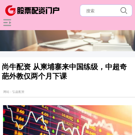
尚牛配资 从柬埔寨来中国练级，中超奇
葩外教仅两个月下课
网站：弘益配资