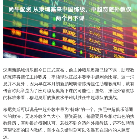
深圳新鹏城俱乐部今日正式宣布，前主帅穆尼奥斯已经下课，助理教
练陈涛将接任主帅职务，率领球队征战本赛季中超剩余比赛。这一消
息并不意外，因为早在本月初新鹏城聘请陈涛担任助理教练时，就有
传言称此举是为了应对穆尼奥斯下课的可能性；显然，按照外籍教练
的标准来看，穆尼奥斯的执教水平难以胜任中超球队的挑战。
穆尼奥斯可以说是中超外教中最为“特殊”的一个。按照中超俱乐部通
常的做法，无论外教名气大小、薪资高低，都需要具备相对出色的执
教经历，否则很难得到认可。若找不到合适的外籍教练，还不如聘请
声望较高的国内教练，至少在关键时刻可以依靠其在国内的人脉资
源。