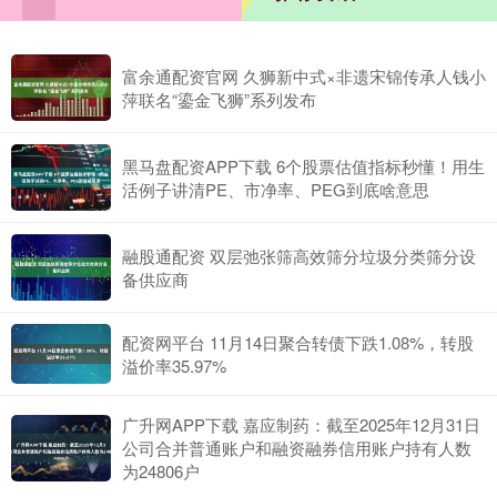
富余通配资官网 久狮新中式×非遗宋锦传承人钱小
萍联名“鎏金飞狮”系列发布
黑马盘配资APP下载 6个股票估值指标秒懂！用生
活例子讲清PE、市净率、PEG到底啥意思
融股通配资 双层弛张筛高效筛分垃圾分类筛分设
备供应商
配资网平台 11月14日聚合转债下跌1.08%，转股
溢价率35.97%
广升网APP下载 嘉应制药：截至2025年12月31日
公司合并普通账户和融资融券信用账户持有人数
为24806户