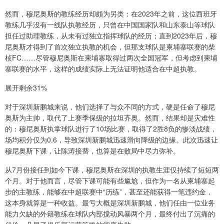
然而，穆尼奥斯的教练经历却颇为另类：在2023年之前，这位西班牙
教练几乎没有一线队执教经历，只曾在中国国家队和山东泰山等球队
担任过助理教练，从未有过独立指挥球队的经历；直到2023年后，穆
尼奥斯才得到了首次独立执教的机会，但那支球队是柬埔寨联赛的柴
桢FC……尽管穆尼奥斯在柬埔寨取得过两次全国冠军，但考虑到柬埔
寨联赛的水平，这样的成绩实际上无法证明他适合在中超执教。
展开剩余31%
对于深圳新鹏城来说，他们选择了与众不同的方式，硬是任命了穆尼
奥斯为主帅，取代了上赛季保级的拉坦齐奥。然而，结果却是灾难性
的：穆尼奥斯执掌球队进行了10场比赛，取得了2胜8负的惨淡战绩，
场均积分仅为0.6，导致深圳新鹏城迅速滑向降级的边缘。此次迅速让
穆尼奥斯下课，让陈涛接替，也算是在败局中尽力弥补。
从7月份接任到如今下课，穆尼奥斯在深圳的执教生涯仅持续了短短两
个月。对于他而言，尽管下课可能有些尴尬，但作为一名从柬埔寨起
步的主教练，能够在中超联赛中“历练”，甚至还能获得一笔违约金，
这本身就算是一种收益。最亏大概是深圳新鹏城，他们任由一位业务
能力欠缺的外籍教练在球队内部搅动风暴两个月，最终付出了沉痛的