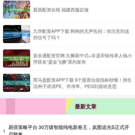
股票配资在线 福建西服定做
九华配资APP下载 狗狗的无声告别：你注意到这
些信号了吗？
富余通配资官网 久狮新中式×非遗宋锦传承人钱小
萍联名“鎏金飞狮”系列发布
黑马盘配资APP下载 6个股票估值指标秒懂！用生
活例子讲清PE、市净率、PEG到底啥意思
最新文章
易倍策略平台 30万级智能纯电新卷王，岚图追光S正式开
1
启预售