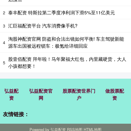
泰丰配资 特斯拉第二季度净利润下滑5%至11亿美元
2
汇巨福配资平台 汽车消费像手机?
3
淘股神配资官网 防盗和合法出镜如何平衡! 车主驾驶新能
4
源车出国被远程锁车：极氪给详细回应
股壹佰配资 拜年啦！马年聚福大红包，内里藏硬货，大人
5
小孩都想要！
弘益配
弘益配资官
股票配资世界门
做股票配
资
网
户
资
友情链接：
Powered by
弘益配资
RSS地图
HTML地图