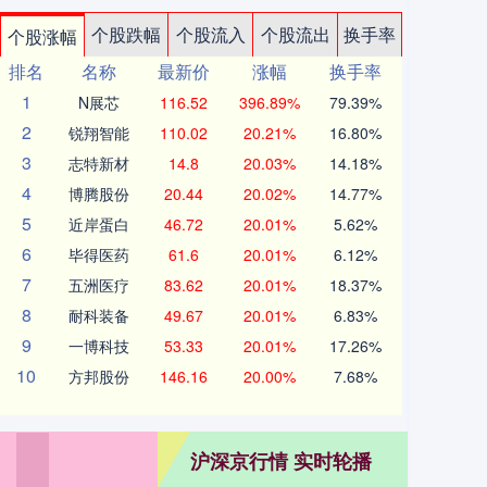
个股跌幅
个股流入
个股流出
换手率
个股涨幅
排名
名称
最新价
涨幅
换手率
1
N展芯
116.52
396.89%
79.39%
2
锐翔智能
110.02
20.21%
16.80%
3
志特新材
14.8
20.03%
14.18%
4
博腾股份
20.44
20.02%
14.77%
5
近岸蛋白
46.72
20.01%
5.62%
6
毕得医药
61.6
20.01%
6.12%
7
五洲医疗
83.62
20.01%
18.37%
8
耐科装备
49.67
20.01%
6.83%
9
一博科技
53.33
20.01%
17.26%
10
方邦股份
146.16
20.00%
7.68%
沪深京行情 实时轮播