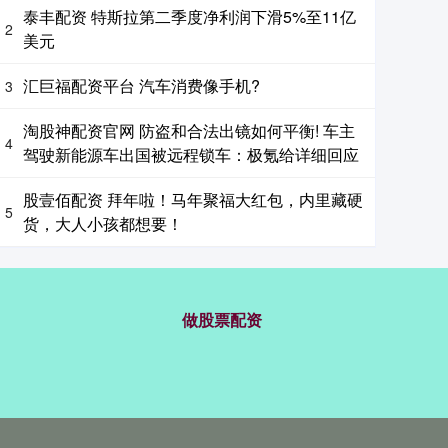
泰丰配资 特斯拉第二季度净利润下滑5%至11亿
2
美元
汇巨福配资平台 汽车消费像手机?
3
淘股神配资官网 防盗和合法出镜如何平衡! 车主
4
驾驶新能源车出国被远程锁车：极氪给详细回应
股壹佰配资 拜年啦！马年聚福大红包，内里藏硬
5
货，大人小孩都想要！
做股票配资