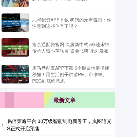
九华配资APP下载 狗狗的无声告别：你
注意到这些信号了吗？
富余通配资官网 久狮新中式×非遗宋锦
传承人钱小萍联名“鎏金飞狮”系列发布
黑马盘配资APP下载 6个股票估值指标
秒懂！用生活例子讲清PE、市净率、
PEG到底啥意思
最新文章
易倍策略平台 30万级智能纯电新卷王，岚图追光
1
S正式开启预售