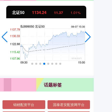
北证50
1134.24
创
11.37
1.01%
话题标签
锦鲤配资平台
国泰君安配资网平台