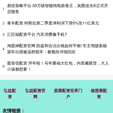
易倍策略平台 30万级智能纯电新卷王，岚图追光S正式开
1
启预售
泰丰配资 特斯拉第二季度净利润下滑5%至11亿美元
2
汇巨福配资平台 汽车消费像手机?
3
淘股神配资官网 防盗和合法出镜如何平衡! 车主驾驶新能
4
源车出国被远程锁车：极氪给详细回应
股壹佰配资 拜年啦！马年聚福大红包，内里藏硬货，大人
5
小孩都想要！
弘益配
弘益配资官
股票配资世界门
做股票配
资
网
户
资
友情链接：