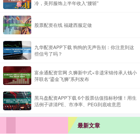
冷，美邦服饰上半年收入“腰斩”
股票配资在线 福建西服定做
九华配资APP下载 狗狗的无声告别：你注意到这
些信号了吗？
富余通配资官网 久狮新中式×非遗宋锦传承人钱小
萍联名“鎏金飞狮”系列发布
黑马盘配资APP下载 6个股票估值指标秒懂！用生
活例子讲清PE、市净率、PEG到底啥意思
最新文章