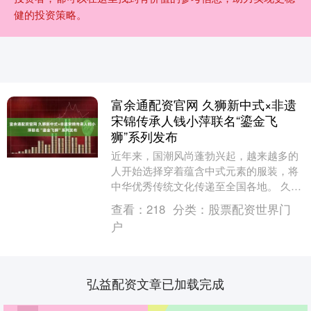
健的投资策略。
富余通配资官网 久狮新中式×非遗
宋锦传承人钱小萍联名“鎏金飞
狮”系列发布
近年来，国潮风尚蓬勃兴起，越来越多的
人开始选择穿着蕴含中式元素的服装，将
中华优秀传统文化传递至全国各地。 久狮
作为国内一线轻奢新中式服饰的领先品
查看：
218
分类：
股票配资世界门
牌，始终致力于新....
户
弘益配资文章已加载完成