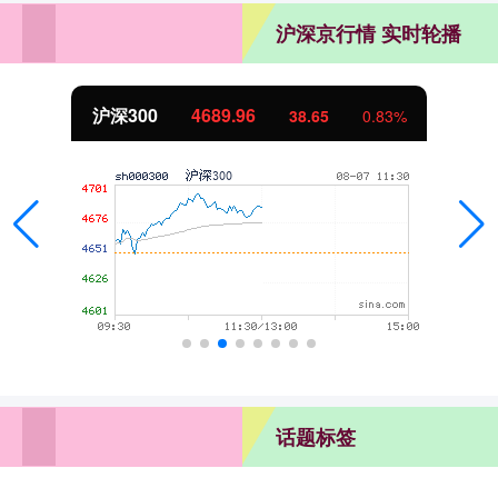
沪深京行情 实时轮播
.96
北证50
1129
38.65
0.83%
话题标签