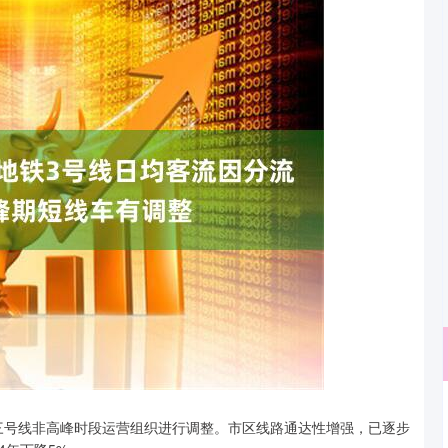
深证成指
14311.01
对三号线非高峰时段运营组织进行调整。市区线路通达性增强，已逐步
02%
200.89
1.42%