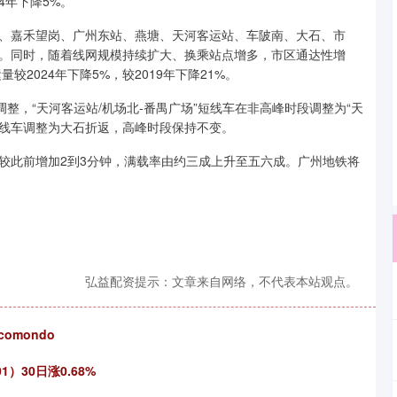
4年下降5%。
、嘉禾望岗、广州东站、燕塘、天河客运站、车陂南、大石、市
。同时，随着线网规模持续扩大、换乘站点增多，市区通达性增
2024年下降5%，较2019年下降21%。
整，“天河客运站/机场北-番禺广场”短线车在非高峰时段调整为“天
短线车调整为大石折返，高峰时段保持不变。
较此前增加2到3分钟，满载率由约三成上升至五六成。广州地铁将
弘益配资提示：文章来自网络，不代表本站观点。
omondo
1）30日涨0.68%