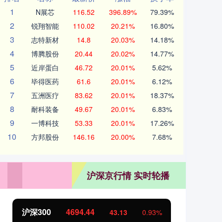
1
N展芯
116.52
396.89%
79.39%
2
锐翔智能
110.02
20.21%
16.80%
3
志特新材
14.8
20.03%
14.18%
4
博腾股份
20.44
20.02%
14.77%
5
近岸蛋白
46.72
20.01%
5.62%
6
毕得医药
61.6
20.01%
6.12%
7
五洲医疗
83.62
20.01%
18.37%
8
耐科装备
49.67
20.01%
6.83%
9
一博科技
53.33
20.01%
17.26%
10
方邦股份
146.16
20.00%
7.68%
沪深京行情 实时轮播
沪深300
4694.44
北
43.13
0.93%