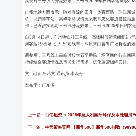
实现对三号线的分流效果，三号线2025年日均客运量较202
广州地铁方面表示，随着客流的回升，体育西路、珠江新城
桥、龙归等车站，高峰期将视情况采取常态化客流管控措施
强，已逐步实现对三号线分流效果，三号线2025年日均客运量较
自3月14日起，广州地铁对三号线非高峰时段运营组织进行调
河客运站/机场北-大石”短线车，即原来由番禺广场折返的
调整后，三号线非高峰时段大石至番禺广场区间的行车间隔
持续结合客流情况及市民出行需求，优化运营组织安排。
文 | 记者 严艺文 通讯员 李晓丹
发布于：广东省
上一篇：
百亿配资 ﹡2026年意大利国际环保及水处理展Ec
下一篇：
牛势策略官网 【新华500】新华500指数（98900