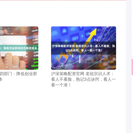
 四部门：降低创业群
沪深策略配资官网 老祖宗识人术：
本
看人不看脸，熟记3点诀窍，看人一
看一个准！