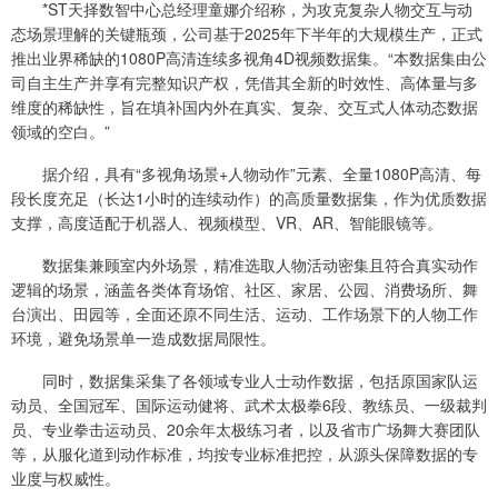
*ST天择数智中心总经理童娜介绍称，为攻克复杂人物交互与动
态场景理解的关键瓶颈，公司基于2025年下半年的大规模生产，正式
推出业界稀缺的1080P高清连续多视角4D视频数据集。“本数据集由公
司自主生产并享有完整知识产权，凭借其全新的时效性、高体量与多
维度的稀缺性，旨在填补国内外在真实、复杂、交互式人体动态数据
领域的空白。”
据介绍，具有“多视角场景+人物动作”元素、全量1080P高清、每
段长度充足（长达1小时的连续动作）的高质量数据集，作为优质数据
支撑，高度适配于机器人、视频模型、VR、AR、智能眼镜等。
数据集兼顾室内外场景，精准选取人物活动密集且符合真实动作
逻辑的场景，涵盖各类体育场馆、社区、家居、公园、消费场所、舞
台演出、田园等，全面还原不同生活、运动、工作场景下的人物工作
环境，避免场景单一造成数据局限性。
同时，数据集采集了各领域专业人士动作数据，包括原国家队运
动员、全国冠军、国际运动健将、武术太极拳6段、教练员、一级裁判
员、专业拳击运动员、20余年太极练习者，以及省市广场舞大赛团队
等，从服化道到动作标准，均按专业标准把控，从源头保障数据的专
业度与权威性。