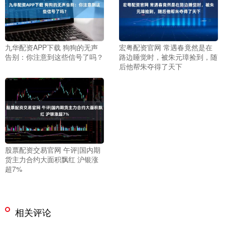
九华配资APP下载 狗狗的无声
宏粤配资官网 常遇春竟然是在
告别：你注意到这些信号了吗？
路边睡觉时，被朱元璋捡到，随
后他帮朱夺得了天下
股票配资交易官网 午评|国内期
货主力合约大面积飘红 沪银涨
超7%
相关评论