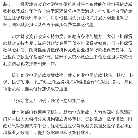
基础上，探索地方政府性融资担保机构对符合条件的创业担保贷款减
收担保费或对守信客户给予返还部分担保费激励，推动银行合理确定
创业担保贷款利率水平。对以银担损失分担模式开展的创业担保贷
款，国家融资担保基金给予再担保费差异化优惠。
加大财政奖补政策支持力度。鼓励有条件的地方加大创业担保贷
款财政支持力度，统筹财政资金用于创业担保贷款贴息、创业担保贷
款风险补偿、政府性融资担保机构减收创业担保贷款担保费奖补、创
业担保贷款担保基金补充、提升个人或小微企业申领创业担保贷款便
利度信息化支持等相关工作。
提升创业担保贷款发放效率。建立创业担保贷款“快审、快批、快
保、快贷”机制，推广线上化业务模式和银担合作“总对总”模式，简化
审批流程，推动银行加快放贷速度。
《指导意见》明确，强化信息归集共享。
健全跨部门数据共享机制。鼓励地方财政、人力资源社会保障部
门和中国人民银行分支机构建立资格审核、贷款发放、担保增信、财
政贴息等数据共享平台，优化创业担保贷款相关数据及担保稳定和新
增就业人数统计，提升数据质量和政策精准性。