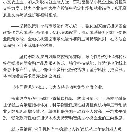
小支农主业，加大对吸纳就业能力强、劳动密集型小微企业融资担保
支持力度，助力企业在扩大生产投资中稳定和增加就业岗位，实现高
质量发展与就业扩容相辅相成。
——坚持政策引导与市场运作有机统一。强化国家融资担保基金
政策传导和体系引领作用，优化资源配置，推动体系提升稳就业促创
业政策效能。金融机构遵循市场化运作和商业可持续原则，在依法合
规前提下自主选择服务对象。
——坚持创新发展与风险防控统筹兼顾。政府性融资担保机构和
银行积极创新金融产品及服务模式，强化科技赋能，打造便捷化线上
普惠小微产品，满足小微企业多样化融资需求；坚守风险可控底线，
将审慎经营要求贯穿业务全流程。
《指导意见》指出，加力支持劳动密集型小微企业。
探索设立融资担保就业贡献度指标。构建可量化、可考核的融资
担保就业贡献度指标体系，科学衡量政府性融资担保机构年度带动就
业人数实现正增长情况、单位担保资源带动就业人数高于平均水平情
况，强化政府性融资担保体系支持劳动密集型小微企业的正向激励。
就业贡献度=合作机构当年稳就业人数/该机构上年稳就业人数