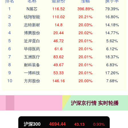
排名
名称
最新价
涨幅
换手率
1
N展芯
116.52
396.89%
79.39%
2
锐翔智能
110.02
20.21%
16.80%
3
志特新材
14.8
20.03%
14.18%
4
博腾股份
20.44
20.02%
14.77%
5
近岸蛋白
46.72
20.01%
5.62%
6
毕得医药
61.6
20.01%
6.12%
7
五洲医疗
83.62
20.01%
18.37%
8
耐科装备
49.67
20.01%
6.83%
9
一博科技
53.33
20.01%
17.26%
10
方邦股份
146.16
20.00%
7.68%
沪深京行情 实时轮播
北证50
1134.24
11.37
1.01%