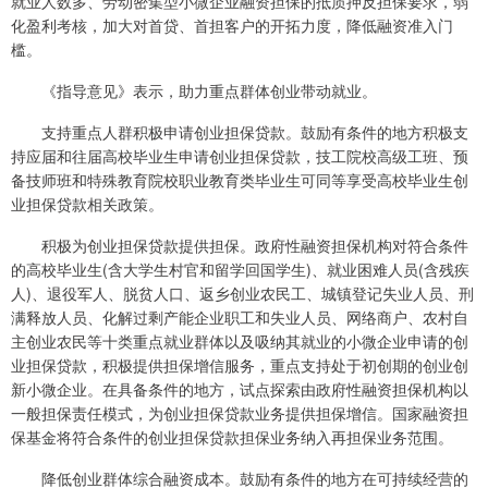
就业人数多、劳动密集型小微企业融资担保的抵质押反担保要求，弱
化盈利考核，加大对首贷、首担客户的开拓力度，降低融资准入门
槛。
《指导意见》表示，助力重点群体创业带动就业。
支持重点人群积极申请创业担保贷款。鼓励有条件的地方积极支
持应届和往届高校毕业生申请创业担保贷款，技工院校高级工班、预
备技师班和特殊教育院校职业教育类毕业生可同等享受高校毕业生创
业担保贷款相关政策。
积极为创业担保贷款提供担保。政府性融资担保机构对符合条件
的高校毕业生(含大学生村官和留学回国学生)、就业困难人员(含残疾
人)、退役军人、脱贫人口、返乡创业农民工、城镇登记失业人员、刑
满释放人员、化解过剩产能企业职工和失业人员、网络商户、农村自
主创业农民等十类重点就业群体以及吸纳其就业的小微企业申请的创
业担保贷款，积极提供担保增信服务，重点支持处于初创期的创业创
新小微企业。在具备条件的地方，试点探索由政府性融资担保机构以
一般担保责任模式，为创业担保贷款业务提供担保增信。国家融资担
保基金将符合条件的创业担保贷款担保业务纳入再担保业务范围。
降低创业群体综合融资成本。鼓励有条件的地方在可持续经营的