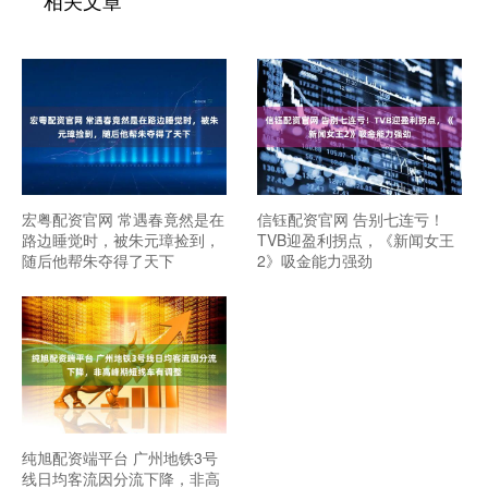
相关文章
宏粤配资官网 常遇春竟然是在
信钰配资官网 告别七连亏！
路边睡觉时，被朱元璋捡到，
TVB迎盈利拐点，《新闻女王
随后他帮朱夺得了天下
2》吸金能力强劲
纯旭配资端平台 广州地铁3号
线日均客流因分流下降，非高