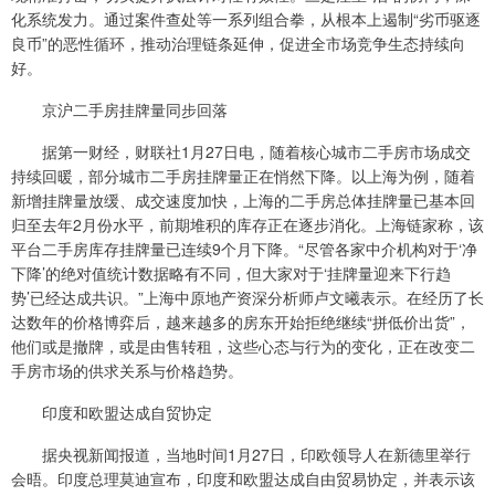
化系统发力。通过案件查处等一系列组合拳，从根本上遏制“劣币驱逐
良币”的恶性循环，推动治理链条延伸，促进全市场竞争生态持续向
好。
京沪二手房挂牌量同步回落
据第一财经，财联社1月27日电，随着核心城市二手房市场成交
持续回暖，部分城市二手房挂牌量正在悄然下降。以上海为例，随着
新增挂牌量放缓、成交速度加快，上海的二手房总体挂牌量已基本回
归至去年2月份水平，前期堆积的库存正在逐步消化。上海链家称，该
平台二手房库存挂牌量已连续9个月下降。“尽管各家中介机构对于‘净
下降’的绝对值统计数据略有不同，但大家对于‘挂牌量迎来下行趋
势’已经达成共识。”上海中原地产资深分析师卢文曦表示。在经历了长
达数年的价格博弈后，越来越多的房东开始拒绝继续“拼低价出货”，
他们或是撤牌，或是由售转租，这些心态与行为的变化，正在改变二
手房市场的供求关系与价格趋势。
印度和欧盟达成自贸协定
据央视新闻报道，当地时间1月27日，印欧领导人在新德里举行
会晤。印度总理莫迪宣布，印度和欧盟达成自由贸易协定，并表示该