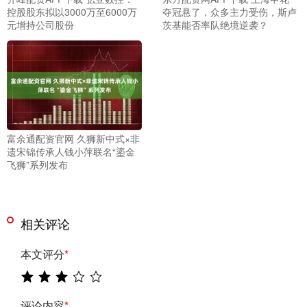
控股股东拟以3000万至6000万
夺冠悬了，众多主力受伤，斯卢
元增持公司股份
茨基能否率队绝境逆袭？
富余通配资官网 久狮新中式×非
遗宋锦传承人钱小萍联名“鎏金
飞狮”系列发布
相关评论
本文评分
*
评论内容
*