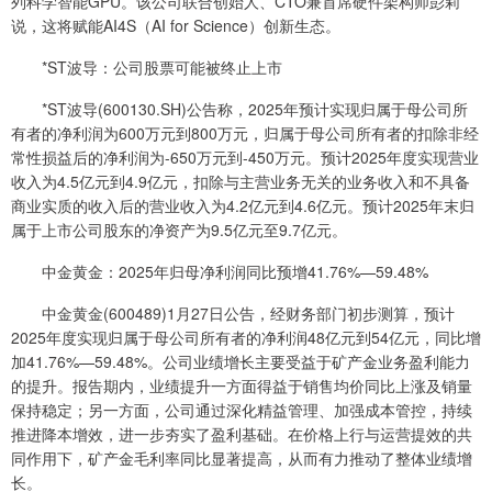
列科学智能GPU。该公司联合创始人、CTO兼首席硬件架构师彭莉
说，这将赋能AI4S（AI for Science）创新生态。
*ST波导：公司股票可能被终止上市
*ST波导(600130.SH)公告称，2025年预计实现归属于母公司所
有者的净利润为600万元到800万元，归属于母公司所有者的扣除非经
常性损益后的净利润为-650万元到-450万元。预计2025年度实现营业
收入为4.5亿元到4.9亿元，扣除与主营业务无关的业务收入和不具备
商业实质的收入后的营业收入为4.2亿元到4.6亿元。预计2025年末归
属于上市公司股东的净资产为9.5亿元至9.7亿元。
中金黄金：2025年归母净利润同比预增41.76%—59.48%
中金黄金(600489)1月27日公告，经财务部门初步测算，预计
2025年度实现归属于母公司所有者的净利润48亿元到54亿元，同比增
加41.76%—59.48%。公司业绩增长主要受益于矿产金业务盈利能力
的提升。报告期内，业绩提升一方面得益于销售均价同比上涨及销量
保持稳定；另一方面，公司通过深化精益管理、加强成本管控，持续
推进降本增效，进一步夯实了盈利基础。在价格上行与运营提效的共
同作用下，矿产金毛利率同比显著提高，从而有力推动了整体业绩增
长。