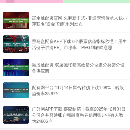
富余通配资官网 久狮新中式×非遗宋锦传承人钱小
萍联名“鎏金飞狮”系列发布
黑马盘配资APP下载 6个股票估值指标秒懂！用生
活例子讲清PE、市净率、PEG到底啥意思
融股通配资 双层弛张筛高效筛分垃圾分类筛分设
备供应商
配资网平台 11月14日聚合转债下跌1.08%，转股
溢价率35.97%
广升网APP下载 嘉应制药：截至2025年12月31日
公司合并普通账户和融资融券信用账户持有人数
为24806户