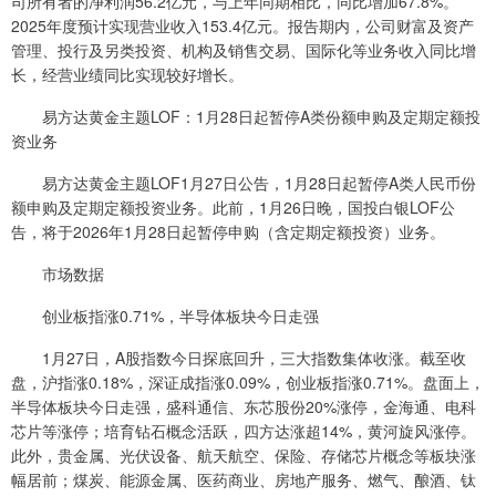
司所有者的净利润56.2亿元，与上年同期相比，同比增加67.8%。
2025年度预计实现营业收入153.4亿元。报告期内，公司财富及资产
管理、投行及另类投资、机构及销售交易、国际化等业务收入同比增
长，经营业绩同比实现较好增长。
易方达黄金主题LOF：1月28日起暂停A类份额申购及定期定额投
资业务
易方达黄金主题LOF1月27日公告，1月28日起暂停A类人民币份
额申购及定期定额投资业务。此前，1月26日晚，国投白银LOF公
告，将于2026年1月28日起暂停申购（含定期定额投资）业务。
市场数据
创业板指涨0.71%，半导体板块今日走强
1月27日，A股指数今日探底回升，三大指数集体收涨。截至收
盘，沪指涨0.18%，深证成指涨0.09%，创业板指涨0.71%。盘面上，
半导体板块今日走强，盛科通信、东芯股份20%涨停，金海通、电科
芯片等涨停；培育钻石概念活跃，四方达涨超14%，黄河旋风涨停。
此外，贵金属、光伏设备、航天航空、保险、存储芯片概念等板块涨
幅居前；煤炭、能源金属、医药商业、房地产服务、燃气、酿酒、钛