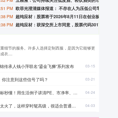
:02 PM
五粮液：公司持续关注低度酒、轻饮酒类的市场消费趋势
五粮
:51 PM
欧菲光澄清媒体报道： 不存在人为压低公司零部件售价、向实控人控制公司转移利润的行为
欧菲
:38 PM
超纯应材：股票将于2026年8月11日在创业板上市
超纯应
:38 PM
超纯应材：获深交所上市同意，股票代码301717
超纯应
注重细节的服务。许多人选择定制西服，是因为它能够更
....
锦传承人钱小萍联名“鎏金飞狮”系列发布
03-15
别：你注意到这些信号了吗？
03-21
！用生活例子讲清PE、市净率、PEG到底啥意思
04-24
太火了，这样穿时髦高级，很适合普通人借鉴
04-03