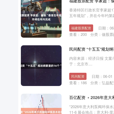
福建股票配资 李家超：
香港特区行政长官李家超1
五年规划”，并在今年约第
文....
日期：06-
福建股票配资
查看：
200
分类：
做股票
民间配资 “十五五”规划纲
内容来源：经济日报 文案/
于：北京市....
日期：06-01
民间配资
查看：
186
分类：
弘益配
百亿配资 ﹡2026年意大
*2026年意大利泵阀环保水展
11-6 展会地点：意大利-里