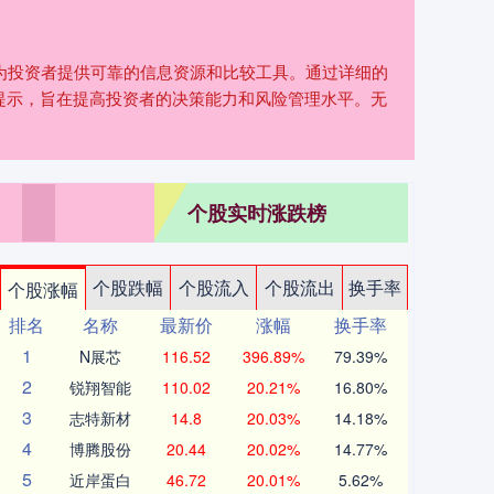
，为投资者提供可靠的信息资源和比较工具。通过详细的
提示，旨在提高投资者的决策能力和风险管理水平。无
个股实时涨跌榜
个股跌幅
个股流入
个股流出
换手率
个股涨幅
排名
名称
最新价
涨幅
换手率
1
N展芯
116.52
396.89%
79.39%
2
锐翔智能
110.02
20.21%
16.80%
3
志特新材
14.8
20.03%
14.18%
4
博腾股份
20.44
20.02%
14.77%
5
近岸蛋白
46.72
20.01%
5.62%