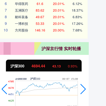
6
毕得医药
61.6
20.01%
6.12%
7
五洲医疗
83.62
20.01%
18.37%
8
耐科装备
49.67
20.01%
6.83%
9
一博科技
53.33
20.01%
17.26%
10
方邦股份
146.16
20.00%
7.68%
沪深京行情 实时轮播
北证50
1134.24
创
11.37
1.01%