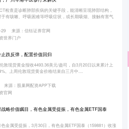
肺CT检查是诊断肺部疾病的关键手段，能清晰呈现肺部结构，
对于有咳嗽、呼吸困难等呼吸症状，或长期吸烟、接触有害气
29
来源：信钰证券官网
资世界门户
价止跌反弹，配置价值回归
伦敦现货黄金报收4493.36美元/盎司，自3月20日以来累计上
.04%。上周伦敦现货黄金价格结束自三月中....
沪深300
4694.44
.42%
43.13
0.93%
来源：股巢网配资APP下载
资官网
材战略价值瞩目，有色金属受提振，有色金属ETF国泰
金属受提振，3月30日，有色金属ETF国泰（159881）收涨