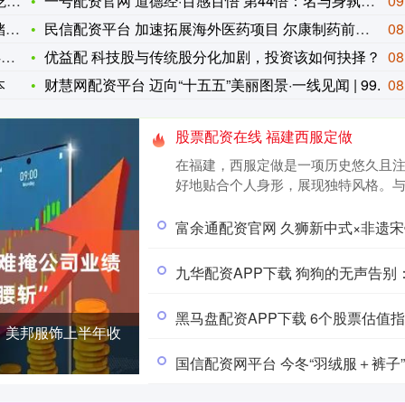
来
一号配资官网 道德经·百感百悟 第44悟：名与身孰亲，身与货
09
展
民信配资平台 加速拓展海外医药项目 尔康制药前三季度归母净利
08
，
优益配 科技股与传统股分化加剧，投资该如何抉择？
08
本
财慧网配资平台 迈向“十五五”美丽图景·一线见闻 | 99.
08
股票配资在线 福建西服定做
在福建，西服定做是一项历史悠久且
好地贴合个人身形，展现独特风格。与成衣
富余通配资官网 久狮新中式×非遗宋
九华配资APP下载 狗狗的无声告
黑马盘配资APP下载 6个股票估值指标秒懂
，美邦服饰上半年收
国信配资网平台 今冬“羽绒服＋裤子”