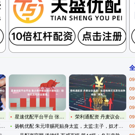
09
09
09
09
星速优配平台平台 张小泉中报业绩大增背后：控制权危机阴云笼罩
荣利通配资 丹麦议会高层：若因格陵兰岛发生战争将很“愚蠢”
09
亦
扬帆优配 朱元璋赐死贴身太监，太监:主子，奴才伺候您20年，
09