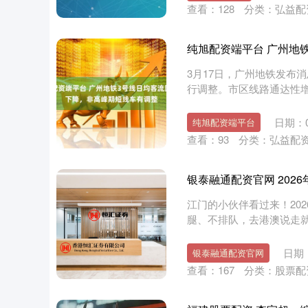
查看：
128
分类：
弘益配
纯旭配资端平台 广州地
3月17日，广州地铁发布
行调整。市区线路通达性增强
日期：0
纯旭配资端平台
查看：
93
分类：
弘益配
银泰融通配资官网 2026
江门的小伙伴看过来！20
腿、不排队，去港澳说走就走～
日期：
银泰融通配资官网
查看：
167
分类：
股票配