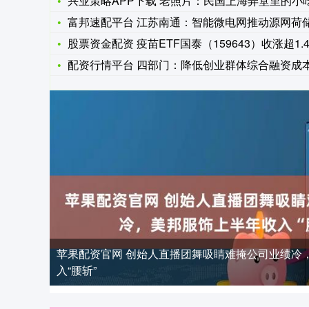
兴业策略APP下载 老照片：民国上海弄堂里的小吃摊，卖什么
富邦速配平台 江苏南通：智能微电网推动源网荷储协调发
股票资金配资 疫苗ETF国泰（159643）收涨超1.4%
配资行情平台 四部门：降低创业群体综合融资成
苹果配资官网 创始人直播团舞吸睛难掩公司业绩冷
入“腰斩”