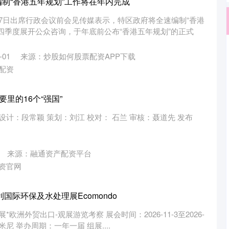
编制“香港五年规划”工作将在年内完成
7日出席行政会议前会见传媒表示，特区政府将全速编制“香港
四季度展开公众咨询，于年底前公布“香港五年规划”的正式
01
来源：炒股如何股票配资APP下载
配资
要里的16个“强国”
设计：段常颖 策划：刘江 校对： 石兰 审核：聂道先 发布
来源：融通资产配资平台
资官网
利国际环保及水处理展Ecomondo
*欧洲外贸出口-观展游览考察 展会时间：2026-11-3至2026-
米尼 举办周期：一年一届 组展....