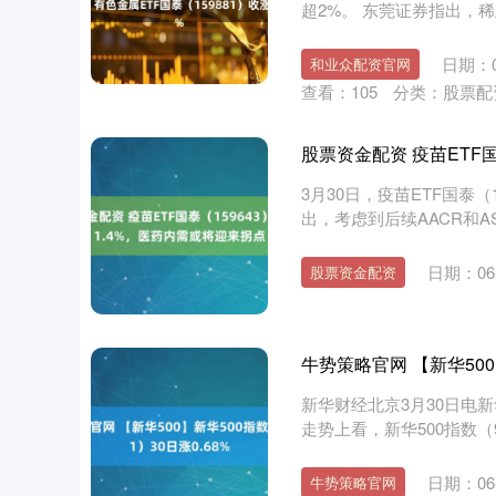
超2%。 东莞证券指出，稀
日期：0
和业众配资官网
查看：
105
分类：
股票配
股票资金配资 疫苗ETF国
3月30日，疫苗ETF国泰（
出，考虑到后续AACR和A
日期：06-
股票资金配资
牛势策略官网 【新华500】
新华财经北京3月30日电新华5
走势上看，新华500指数（989
日期：06-
牛势策略官网