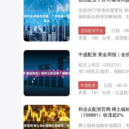
优质肺CT检查的重要性 
辅助医生精准判断病情。
体的....
日期：06-
启恒配资平台
查看：
189
分类：
股票配
中盛配资 黄金周报｜金
截至上周五（3月27日），
涨1.69美元/盎司，涨幅0
深证成指
14311.01
.68
1.02%
200.89
1
日期：06-15
中盛配资
查看：
141
分类：
弘益配
和业众配资官网 稀土磁
（159881）收涨超2%
稀土磁材战略价值瞩目，有色