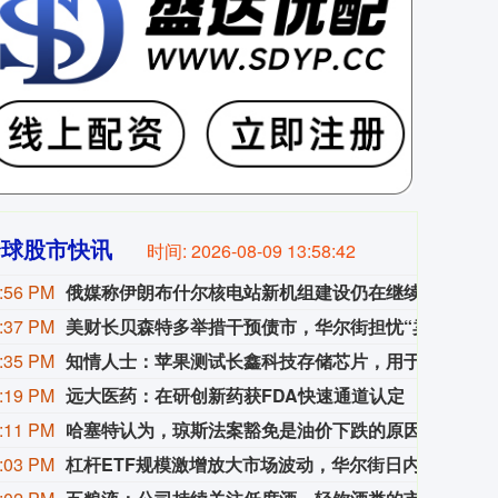
全球股市快讯
时间:
2026-08-09 13:58:44
:56 PM
俄媒称伊朗布什尔核电站新机组建设仍在继续
据俄
:37 PM
美财长贝森特多举措干预债市，华尔街担忧“卖出美国”情绪升温
美国
:35 PM
知情人士：苹果测试长鑫科技存储芯片，用于iPhone和MacBook
据《
:19 PM
远大医药：在研创新药获FDA快速通道认定
8月9日
:11 PM
哈塞特认为，琼斯法案豁免是油价下跌的原因。
哈塞
:03 PM
杠杆ETF规模激增放大市场波动，华尔街日内动量交易迎爆发式增长
随着