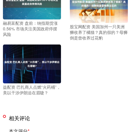
融易富配资 盘前：纳指期货涨
股宝网配资 美国加州一只美洲
0.56% 市场关注美国政府停摆
狮收养了橘猫？真的假的？母狮
风险
倒是曾收养过花豹
益配资 巴扎商人点燃“火药桶”，
美以干涉伊朗迫在眉睫？
相关评论
本文评分
*