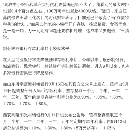
“现在中小银行和其它大行的利差普遍已经不大了，我看到的最大差距
也就0.4个百分点左右，100万每年也就差4000块钱。”近日，来自江
苏的储户王清（化名）向时代财经表示，目前她已经放弃了当“存款特
种兵”的计划，“如果去外地的小银行开户存钱，往返路费、食宿等也
是一笔开销，万一到期有问题还要临柜处理，这成本又要翻倍。”王清
说。
部分民营银行存款利率处于较低水平
在大型商业银行率先降低挂牌存款利率后，今年以来，股份制银行、
城农商行、民营银行、村镇银行等陆续跟进调整。进入9月以来，也有
多家银行密集进行降息动作。
如山东沂南蓝海村镇银行9月16日在其官方公众号上发布，该行自9月
19日起调整部分人民币存款利率，整存整取三个月、半年、一年、二
年、三年、五年的定期存款年利率分别为0.90%、1.35%、1.60%、
1.70%、1.70%、1.60%。
西安高陵阳光村镇银行9月11日也发布公告称，该行整存整取三个
月、半年、一年、二年、三年、五年的定期存款年利率，自9月12日
起分别调整为1.10%、1.30%、1.80%（5万元起存）、1.65%、