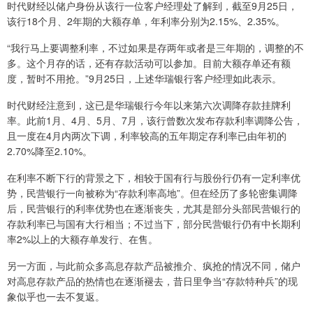
时代财经以储户身份从该行一位客户经理处了解到，截至9月25日，
该行18个月、2年期的大额存单，年利率分别为2.15%、2.35%。
“我行马上要调整利率，不过如果是存两年或者是三年期的，调整的不
多。这个月存的话，还有存款活动可以参加。目前大额存单还有额
度，暂时不用抢。”9月25日，上述华瑞银行客户经理如此表示。
时代财经注意到，这已是华瑞银行今年以来第六次调降存款挂牌利
率。此前1月、4月、5月、7月，该行曾数次发布存款利率调降公告，
且一度在4月内两次下调，利率较高的五年期定存利率已由年初的
2.70%降至2.10%。
在利率不断下行的背景之下，相较于国有行与股份行仍有一定利率优
势，民营银行一向被称为“存款利率高地”。但在经历了多轮密集调降
后，民营银行的利率优势也在逐渐丧失，尤其是部分头部民营银行的
存款利率已与国有大行相当；不过当下，部分民营银行仍有中长期利
率2%以上的大额存单发行、在售。
另一方面，与此前众多高息存款产品被推介、疯抢的情况不同，储户
对高息存款产品的热情也在逐渐褪去，昔日里争当“存款特种兵”的现
象似乎也一去不复返。