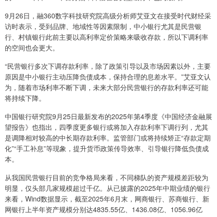
9月26日，融360数字科技研究院高级分析师艾亚文在接受时代财经采
访时表示，受到品牌、地域性等因素限制，中小银行尤其是民营银
行、村镇银行此前主要以高利率定价策略来吸收存款，所以下调利率
的空间也会更大。
“民营银行多次下调存款利率，除了政策引导以及市场因素以外，主要
原因是中小银行主动压降负债成本，保持合理的息差水平。”艾亚文认
为，随着市场利率不断下调，未来大部分民营银行的存款利率还可能
将持续下降。
中国银行研究院9月25日最新发布的2025年第4季度《中国经济金融展
望报告》也指出，四季度更多银行或将加入存款利率下调行列，尤其
是调降相对较高的中长期存款利率。监管部门或将持续矫正“存款定期
化”“手工补息”等现象，提升货币政策传导效率、引导银行降低负债成
本。
从我国民营银行目前的竞争格局来看，不同梯队的资产规模差距较为
明显，仅头部几家规模超过千亿。从已披露的2025年中期业绩的银行
来看，Wind数据显示，截至2025年6月末，网商银行、苏商银行、新
网银行上半年资产规模分别达4835.55亿、1436.08亿、1056.96亿