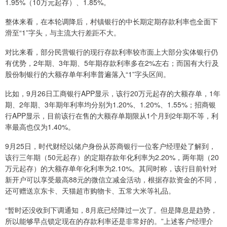
1.95%（10万元起存）、1.85%。
整体来看，在本轮调降后，村镇银行的中长期定期存款利率也全面下
滑至“1”字头，与主流大行差距不大。
对比来看，部分民营银行的现行存款利率较市面上大部分实体银行仍
有优势，2年期、3年期、5年期存款利率多在2%左右；而国有大行及
股份制银行的大额存单年利率普遍落入“1”字头区间。
比如，9月26日工商银行APP显示，该行20万元起存的大额存单，1年
期、2年期、3年期年利率均分别为1.20%、1.20%、1.55%；招商银
行APP显示，目前该行在售的大额存单期限从1个月到2年期不等，利
率最高也仅为1.40%。
9月25日，时代财经以储户身份从苏商银行一位客户经理处了解到，
该行三年期（50元起存）的定期存款年化利率为2.20%，两年期（20
万元起存）的大额存单年化利率为2.10%。其同时称，该行目前针对
新开户可以享受最高88元的微信立减金活动，根据存款资金的不同，
还可赠送京东卡、天猫超市购物卡、五常大米等礼品。
“暂时还没收到下调通知，8月底已经降过一次了。但是降息是趋势，
所以能够早点锁定现在的存款利率还是非常好的。”上述客户经理介