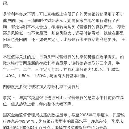
绍。
尽管利率多次下调，可以直接线上注册开户的民营银行仍吸引了不少
储户的目光。王清向时代财经表示，她向多家异地的银行进行了咨
询，都觉得利率不太合适，考虑转向购买民营银行的存款产品。“存款
还是风险低，也不像股票、基金风险大，还要时刻看着。钱放在那里
闲着也是闲的，还不如去买定期，比放银行卡里收活期利息要强。”王
清说。
不过值得关注的是，目前头部民营银行的利率优势也在逐渐丧失。如
微众银行官网最新的存款利率表显示，该行整存整取的三个月、半
年、一年、二年、三年定期存款，挂牌利率分别为1.05%、1.30%、
1.40%、1.50%、1.50%，与国有大行基本相当。
四季度更多银行或将加入存款利率下调行列
事实上，与其它类型银行进行对比，民营银行的息差水平目前仍在高
位，但从趋势上看，年内整体大幅下降。
国家金融监督管理局披露的数据显示，截至2025年二季度末，民营银
行净息差为3.91%，为各银行类型中的最高水平；净息差较一季度末
的3.95%下降0.04个百分点，降幅在各类型银行中也为最高。